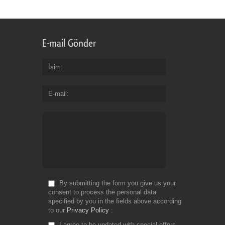
E-mail Gönder
İsim
E-mail
By submitting the form you give us your
consent to process the personal data
specified by you in the fields above according
to our
Privacy Policy
I agree to be updated with special offers