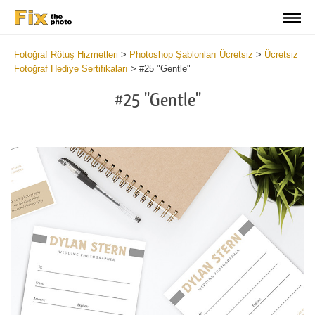
Fotoğraf Rötuş Hizmetleri
>
Photoshop Şablonları Ücretsiz
>
Ücretsiz
Fotoğraf Hediye Sertifikaları
>
#25 "Gentle"
#25 "Gentle"
Wa
Und
var
$v
in
/va
on
line
54
Wa
Try