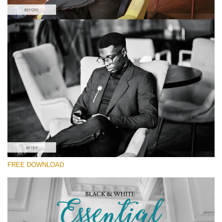
Lütfen seçin
#10 Fashion Lightroom Preset
Black&White Essential
(70 Lr Presets)
Luxe Wedding
(230 Lr Presets)
Must-Have Collection
FREE DOWNLOAD
(1432 Lr Presets)
Ücretsiz indirin