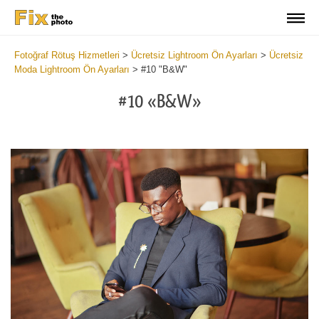
Fotoğraf Rötuş Hizmetleri
>
Ücretsiz Lightroom Ön Ayarları
>
Ücretsiz
Moda Lightroom Ön Ayarları
>
#10 "B&W"
#10 «B&W»