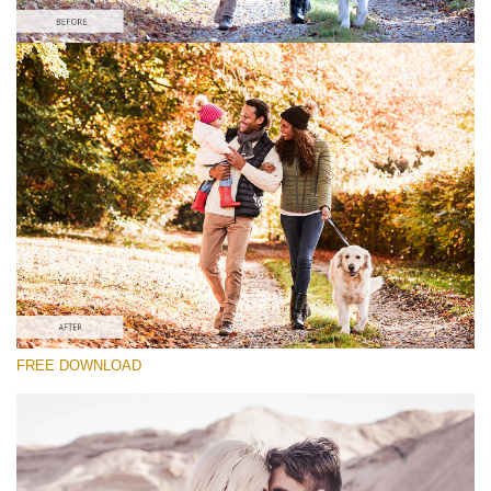
Lütfen seçin
Lightroom Fall Preset #24
Vintage Love
(60 Lr Presets)
Wedding Collection
(400 Lr Presets)
Entire Collection
FREE DOWNLOAD
(2067 Lr Presets)
Ücretsiz indirin