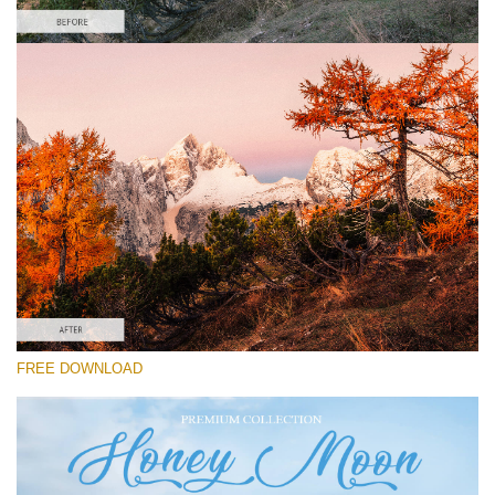
Lütfen seçin
Lightroom Fall Preset #14
Honey Moon
(30 Lr Presets)
Wedding Collection
(400 Lr Presets)
Must-Have Collection
FREE DOWNLOAD
(1432 Lr Presets)
Ücretsiz indirin