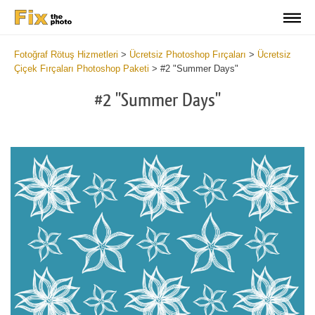
Fotoğraf Rötuş Hizmetleri
>
Ücretsiz Photoshop Fırçaları
>
Ücretsiz
Çiçek Fırçaları Photoshop Paketi
>
#2 "Summer Days"
#2 "Summer Days"