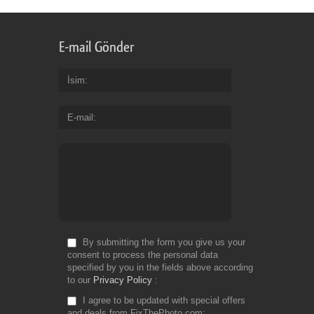
E-mail Gönder
İsim
E-mail
By submitting the form you give us your
consent to process the personal data
specified by you in the fields above according
to our
Privacy Policy
I agree to be updated with special offers
and deals from FixThePhoto.com