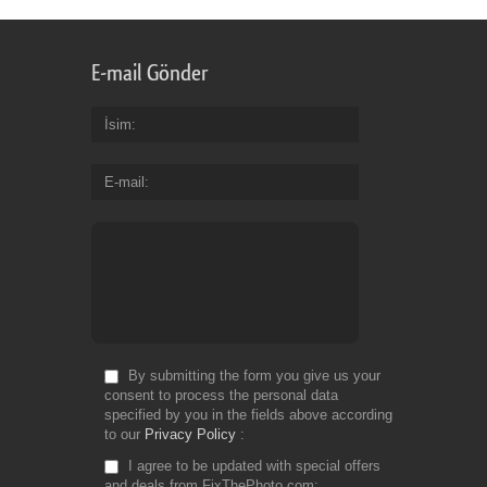
E-mail Gönder
İsim
E-mail
By submitting the form you give us your
consent to process the personal data
specified by you in the fields above according
to our
Privacy Policy
I agree to be updated with special offers
and deals from FixThePhoto.com