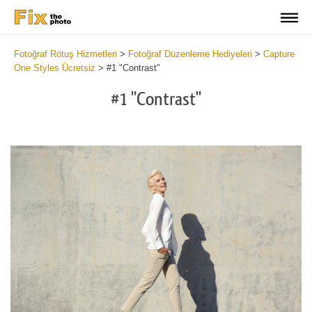
Fotoğraf Rötuş Hizmetleri
>
Fotoğraf Düzenleme Hediyeleri
>
Capture
One Styles Ücretsiz
>
#1 "Contrast"
#1 "Contrast"
Cl
at
th
bu
an
re
Fr
Co
St
wi
2
mi
Wr