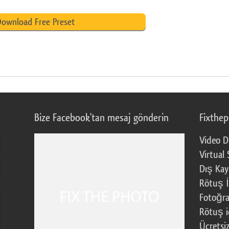
ownload Free Preset
Bize Facebook'tan mesaj gönderin
Fixthe
Video D
Virtual 
Dış Kay
Rötuş İ
Fotoğra
Rötuş i
Ücretsi