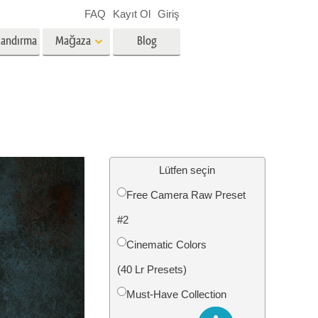
FAQ
Kayıt Ol
Giriş
landırma
Mağaza
Blog
es
Video
Profesyonel LUT
Video Yer Paylaşımları
zmetleri
Emlak Fotoğraf Düzenleme
Hizmetleri
Lütfen seçin
Free Camera Raw Preset
nü
#2
etleri
Fotoğraf Restorasyon Hizmetleri
Cinematic Colors
(40 Lr Presets)
Must-Have Collection