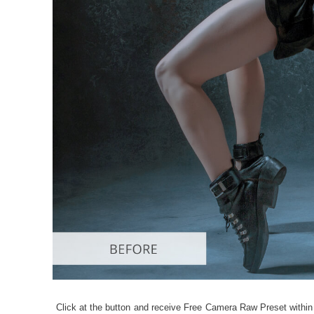
Ürün R
Click at the button and receive Free Camera Raw Preset within 