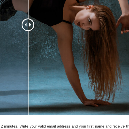
ötuş Hizmetleri
Mücevher Rötuş Hizmetleri
AI Eğitim Verileri
2 minutes. Write your valid email address and your first name and receive the