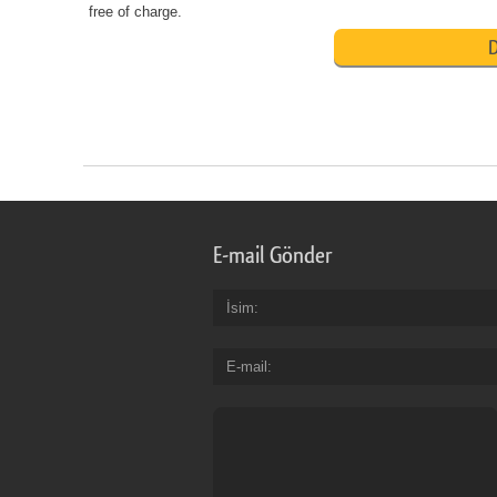
free of charge.
D
E-mail Gönder
İsim
E-mail