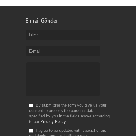
E-mail Gönder
İsim
E-mail
By submitting the form you give us your
consent to process the personal data
specified by you in the fields above according
to our
Privacy Policy
I agree to be updated with special offers
and deals from FixThePhoto.com