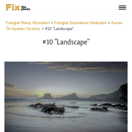
Fotoğraf Rötuş Hizmetleri
>
Fotoğraf Düzenleme Hediyeleri
>
Aurora
Ön Ayarları Ücretsiz
>
#10 "Landscape"
#10 "Landscape"
Cl
at
th
bu
an
re
Fr
Au
Pr
wi
2
mi
Wr