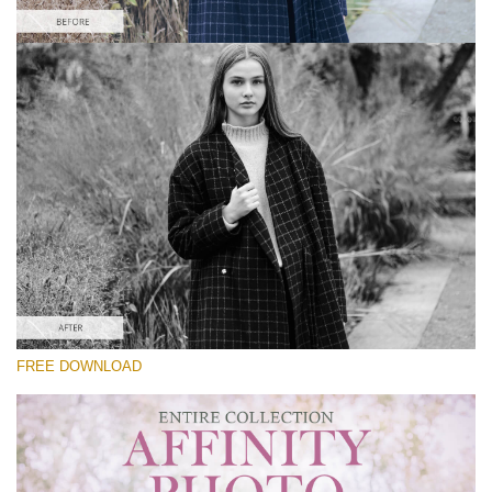
Lütfen seçin
Free Affinity Preset #10
Premium Collection
Ücretsiz indirin
FREE DOWNLOAD