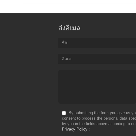
ส่งอีเมล
ชื่อ
อีเมล
By submitting the form you give us yo
consent to process the personal data spec
by you in the fields above according to ou
Privacy Policy