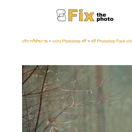
บริการรีทัชภาพ
>
แปรง Photoshop ฟรี
>
ฟรี Photoshop Pack แป
ที่ตั้งไว
Lightroo
บริการ
คอลเลคชั
หน้า LR 
พรีเซ็ตข
คอลเลก
บริกา