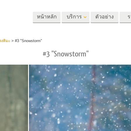
หน้าหลัก
บริการ
ตัวอย่าง
ร
Lightroom
Photoshop
Templat
รงหิมะ
>
#3 "Snowstorm"
#3 "Snowstorm"
้ล่วงหน้า
Photoshop Actions
แม่แบบ
m
แปรง Photoshop
เทมเพลตการตลา
รีทัชภาพศีรษะ
การรีทธนัสปา
บริการรีทัชภาพเ
นที่ตั้งไว้ล่วง
โอเวอร์เลย์ Photoshop
การ์ดวันวาเลนไทน
ทั้งชุด
Photoshop Textures
คำเชิญงานแต่งงา
้อเสนอที่ดีที่สุด
Ps Actions คอลเลกชัน
คำเชิญวันเกิดของ
ชันมือถือ
ทั้งหมด
Ps ซ้อนทับคอลเลกชัน
รแก้ไขภาพงาน
โมเดลเสื้อผ้าที่สร้างโดย AI
การจัดการรูปภ
ทั้งหมด
แต่งงาน