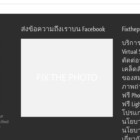
ส่งข้อความถึงเราบน Facebook
Fixthe
บริการ
Virtual 
ตัดต่
เคล็ดล
ของส
ภาพถ่
ฟรี Pho
ฟรี Lig
โปรแก
ur
นโยบา
ified
r
นโยบาย
เกี่ยว