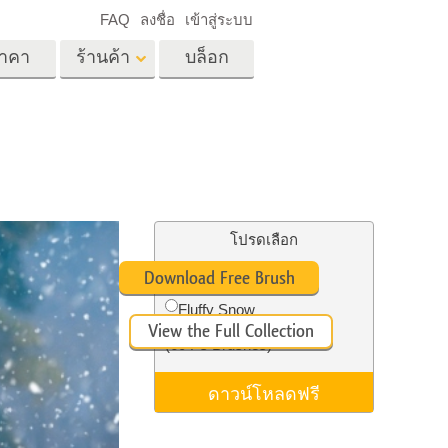
FAQ
ลงชื่อ
เข้าสู่ระบบ
าคา
ร้านค้า
บล็อก
es
Video
LUT มืออาชีพ
ด
โอเวอร์เลย์วิดีโอ
ด็ก
บริการแก้ไขรูปภาพ
อสังหาริมทรัพย์
์
โปรดเลือก
น
Free Ps Brush #3
Download Free Brush
เด็ก
Fluffy Snow
View the Full Collection
าพ
ถ่ายรูปเป็นบริการ
(60 Ps Brushes)
ดาวน์โหลดฟรี