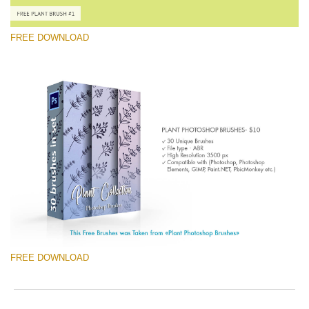
you
o
val
e
ema
r
FREE DOWNLOAD
add
a
an
p
you
S
firs
a
โปรดเลือก
na
b
an
p
Free Ps Brush #1
rec
w
Hand Drawn Plant
the
o
filt
c
(30 Ps Brushes)
fre
of
ดาวน์โหลดฟรี
cha
FREE DOWNLOAD