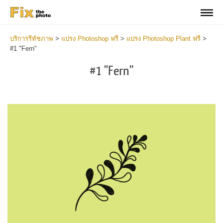
บริการรีทัชภาพ
>
แปรง Photoshop ฟรี
>
แปรง Photoshop Plant ฟรี
>
#1 "Fern"
#1 "Fern"
C
li
S
at
y
the
f
but
t
an
a
rec
b
Fre
t
Pla
P
Br
P
wit
B
2
b
min
m
Wri
b