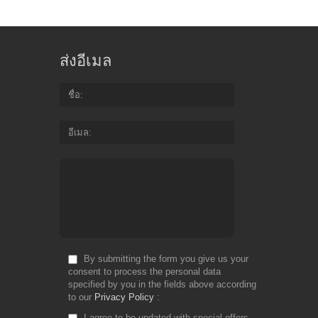
an
pr
so
yo
ส่งอีเมล
ca
be
su
ชื่อ
you
ge
อีเมล
pa
pr
for
yo
wo
Fr
Do
By submitting the form you give us your
consent to process the personal data
specified by you in the fields above according
to our
Privacy Policy
I agree to be updated with special offers