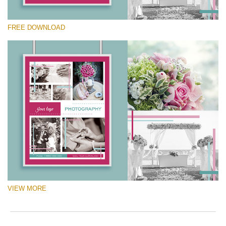
do
โปรดเลือก
th
FREE DOWNLOAD
re
Free Template #8
m
te
Marketing Templates Photography
sh
th
ดาวน์โหลดฟรี
to
su
yo
pa
ne
an
se
to
th
cl
Th
VIEW MORE
fr
te
lo
st