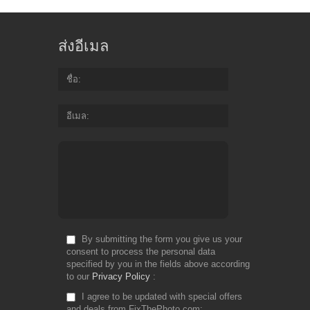
ส่งอีเมล
ชื่อ
อีเมล
By submitting the form you give us your
consent to process the personal data
specified by you in the fields above according
to our
Privacy Policy
I agree to be updated with special offers
and deals from FixThePhoto.com