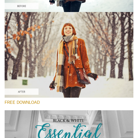
โปรดเลือก
Free On1 Preset #4
Black&White Essential
(70 Lr Presets)
Wedding Collection
(400 Lr Presets)
ดาวน์โหลดฟรี
FREE DOWNLOAD
Preset's group:
ON1 Presets Free
Recommended Photos:
Portrait, urban, landscape, couple, lifestyle, fashion,
wedding, street