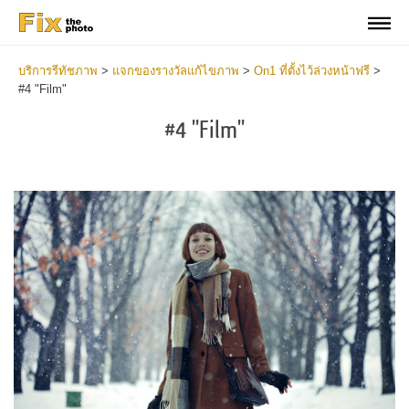
บริการรีทัชภาพ
>
แจกของรางวัลแก้ไขภาพ
>
On1 ที่ตั้งไว้ล่วงหน้าฟรี
>
#4 "Film"
#4 "Film"
Do
Fr
Pr