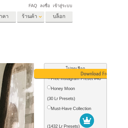
FAQ
ลงชื่อ
เข้าสู่ระบบ
าคา
ร้านค้า
บล็อก
es
Video
LUT มืออาชีพ
ด
โอเวอร์เลย์วิดีโอ
ด็ก
บริการแก้ไขรูปภาพ
อสังหาริมทรัพย์
์
โปรดเลือก
Download Free
น
Free Instagram Preset #40
เด็ก
Honey Moon
าพ
ถ่ายรูปเป็นบริการ
(30 Lr Presets)
Must-Have Collection
(1432 Lr Presets)