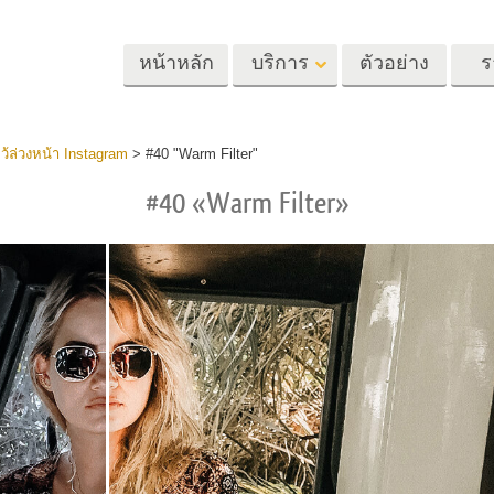
หน้าหลัก
บริการ
ตัวอย่าง
ร
Lightroom
Photoshop
Templat
งไว้ล่วงหน้า Instagram
>
#40 "Warm Filter"
#40 «Warm Filter»
้ล่วงหน้า
Photoshop Actions
แม่แบบ
m
แปรง Photoshop
เทมเพลตการตลา
รีทัชภาพศีรษะ
การรีทธนัสปา
บริการรีทัชภาพเ
นที่ตั้งไว้ล่วง
โอเวอร์เลย์ Photoshop
การ์ดวันวาเลนไทน
ทั้งชุด
Photoshop Textures
คำเชิญงานแต่งงา
้อเสนอที่ดีที่สุด
Ps Actions คอลเลกชัน
คำเชิญวันเกิดของ
ชันมือถือ
ทั้งหมด
Ps ซ้อนทับคอลเลกชัน
รแก้ไขภาพงาน
โมเดลเสื้อผ้าที่สร้างโดย AI
การจัดการรูปภ
ทั้งหมด
แต่งงาน