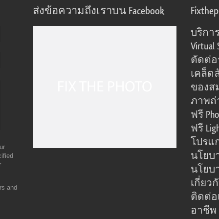
ส่งข้อความถึงเราบน Facebook
Fixthe
บริการ
Virtual 
ตัดต่
เคล็ดล
ของส
ภาพถ่
ฟรี Pho
ฟรี Lig
โปรแก
ur
นโยบา
ified
r
นโยบาย
เกี่ยว
ers and
ติดต่อ
อาชีพ