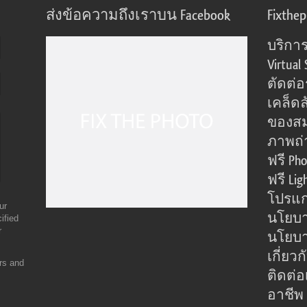
ส่งข้อความถึงเราบน Facebook
Fixthe
บริการ
Virtual 
ตัดต่
เคล็ดล
ของส
ภาพถ่
ฟรี Pho
ฟรี Lig
โปรแก
ur
นโยบา
ified
r
นโยบาย
เกี่ยว
ers and
ติดต่อ
อาชีพ