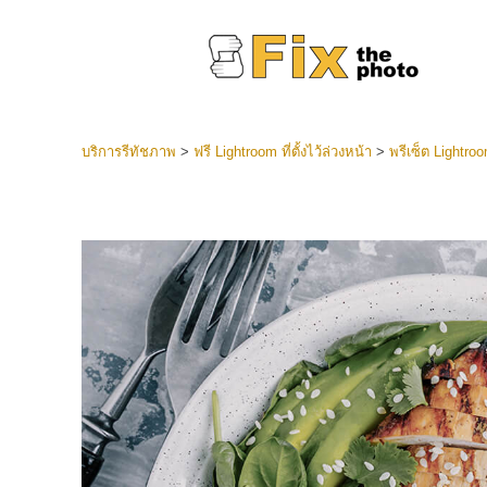
บริการรีทัชภาพ
>
ฟรี Lightroom ที่ตั้งไว้ล่วงหน้า
>
พรีเซ็ต Lightr
ที่ตั้งไว
Lightroo
บริการ
คอลเลคชั
หน้า LR 
พรีเซ็ตข
คอลเลก
บริกา