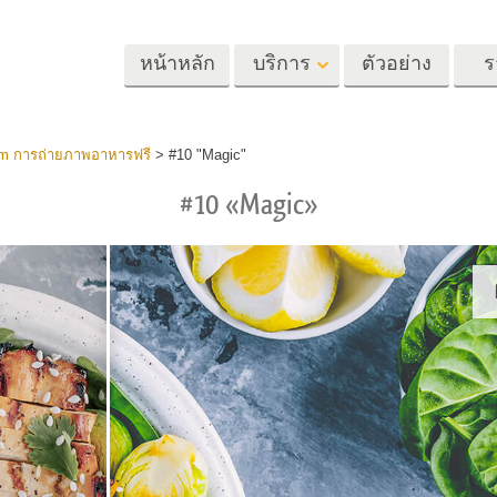
หน้าหลัก
บริการ
ตัวอย่าง
ร
Lightroom
Photoshop
Templat
oom การถ่ายภาพอาหารฟรี
>
#10 "Magic"
#10 «Magic»
้ล่วงหน้า
Photoshop Actions
แม่แบบ
m
แปรง Photoshop
เทมเพลตการตลา
รีทัชภาพศีรษะ
การรีทธนัสปา
บริการรีทัชภาพเ
นที่ตั้งไว้ล่วง
โอเวอร์เลย์ Photoshop
การ์ดวันวาเลนไทน
ทั้งชุด
Photoshop Textures
คำเชิญงานแต่งงา
้อเสนอที่ดีที่สุด
Ps Actions คอลเลกชัน
คำเชิญวันเกิดของ
ชันมือถือ
ทั้งหมด
Ps ซ้อนทับคอลเลกชัน
รแก้ไขภาพงาน
โมเดลเสื้อผ้าที่สร้างโดย AI
การจัดการรูปภ
ทั้งหมด
แต่งงาน