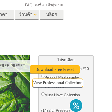
FAQ
ลงชื่อ
เข้าสู่ระบบ
าคา
ร้านค้า
บล็อก
es
Video
LUT มืออาชีพ
ด
โอเวอร์เลย์วิดีโอ
ด็ก
บริการแก้ไขรูปภาพ
อสังหาริมทรัพย์
์
โปรดเลือก
น
Food Preset Lightroom #10
Download Free Preset
เด็ก
Product Photography
View Professional Collection
าพ
ถ่ายรูปเป็นบริการ
(40 Lr Presets)
Must-Have Collection
(1432 Lr Presets)