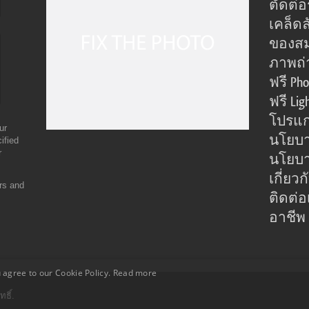
ตัดต่
เคล็ดล
ของส
ภาพถ่
ฟรี Pho
ฟรี Lig
โปรแก
ur
นโยบา
ified
r
นโยบาย
เกี่ยว
ers and
ติดต่อ
อาชีพ
 agree to our Cookie Policy.
Read more
ธิ์.