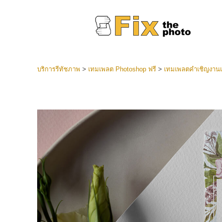
บริการรีทัชภาพ
>
เทมเพลต Photoshop ฟรี
>
เทมเพลตคำเชิญงานแ
ที่ตั้งไว
Lightroo
บริการ
คอลเลคชั
หน้า LR 
พรีเซ็ตข
คอลเลก
บริกา