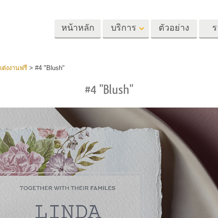
หน้าหลัก
บริการ
ตัวอย่าง
ร
Lightroom
Photoshop
Templat
ต่งงานฟรี
>
#4 "Blush"
#4 "Blush"
้ล่วงหน้า
Photoshop Actions
แม่แบบ
m
แปรง Photoshop
เทมเพลตการตลา
รีทัชภาพศีรษะ
การรีทธนัสปา
บริการรีทัชภาพเ
นที่ตั้งไว้ล่วง
โอเวอร์เลย์ Photoshop
การ์ดวันวาเลนไทน
ทั้งชุด
Photoshop Textures
คำเชิญงานแต่งงา
้อเสนอที่ดีที่สุด
Ps Actions คอลเลกชัน
คำเชิญวันเกิดของ
ชันมือถือ
ทั้งหมด
Ps ซ้อนทับคอลเลกชัน
รแก้ไขภาพงาน
โมเดลเสื้อผ้าที่สร้างโดย AI
การจัดการรูปภ
ทั้งหมด
แต่งงาน