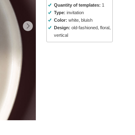
Quantity of templates:
1
ม AI
Video Editing Services
Type:
invitation
Color:
white, bluish
Design:
old-fashioned, floral,
vertical