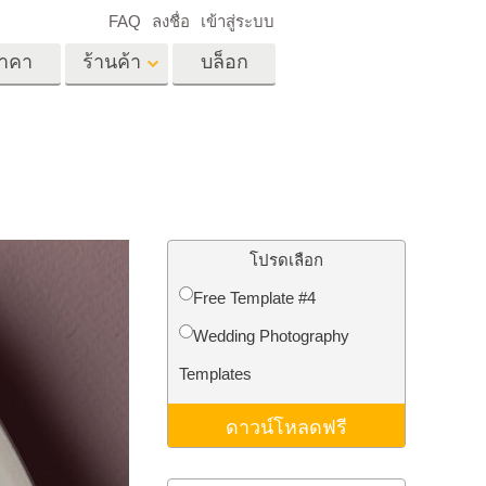
FAQ
ลงชื่อ
เข้าสู่ระบบ
าคา
ร้านค้า
บล็อก
es
Video
LUT มืออาชีพ
ด
โอเวอร์เลย์วิดีโอ
ด็ก
บริการแก้ไขรูปภาพ
อสังหาริมทรัพย์
์
โปรดเลือก
น
Free Template #4
เด็ก
Wedding Photography
าพ
ถ่ายรูปเป็นบริการ
Templates
ดาวน์โหลดฟรี