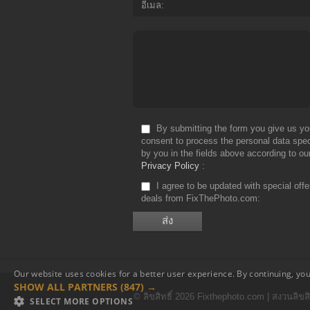
อีเมล
By submitting the form you give us yo
consent to process the personal data spec
by you in the fields above according to ou
Privacy Policy
I agree to be updated with special off
deals from FixThePhoto.com
Our website uses cookies for a better user experience. By continuing, you
SHOW ALL PARTNERS
(847) →
© ลิขสิทธิ์ 2026 Fixthephoto.com | สงวนลิขสิท
SELECT MORE OPTIONS