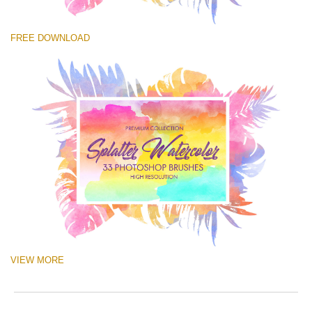
you
o
val
e
โปรดเลือก
ema
r
FREE DOWNLOAD
Free Ps Brush #15
add
a
an
p
Watercolor Splatter
you
S
firs
a
(33 Ps Brushes)
na
b
an
p
ดาวน์โหลดฟรี
rec
w
the
o
filt
c
fre
of
cha
VIEW MORE