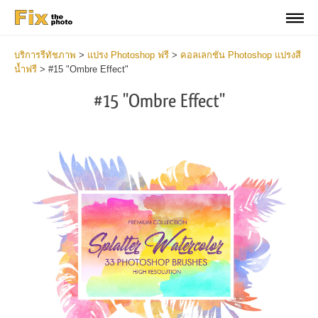
บริการรีทัชภาพ
>
แปรง Photoshop ฟรี
>
คอลเลกชัน Photoshop แปรงสี
น้ำฟรี
>
#15 "Ombre Effect"
#15 "Ombre Effect"
C
li
S
at
y
the
f
but
t
an
a
rec
b
Fre
t
Wat
W
Br
P
wit
B
2
b
min
m
Wri
b