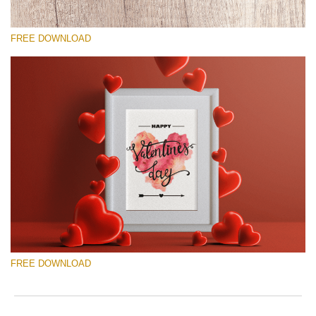
yo
va
FREE DOWNLOAD
em
ad
an
yo
fir
โปรดเลือก
n
Free Template #2
an
re
Wedding Photography Templates
th
te
ดาวน์โหลดฟรี
fr
of
ch
Quantity of templates:
2
Do
Type:
greeting card
FREE DOWNLOAD
Color:
white
Fr
Design:
watercolor, two-sided, vertical (2 front sides),
Te
horizontal (2 back sides)