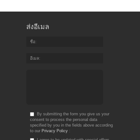
ส่งอีเมล
ชื่อ
อีเมล
By submitting the form you give us your
consent to process the personal data
specified by you in the fields above according
to our
Privacy Policy
I agree to be updated with special offers