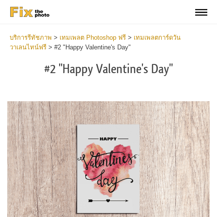
บริการรีทัชภาพ
>
เทมเพลต Photoshop ฟรี
>
เทมเพลตการ์ดวัน
วาเลนไทน์ฟรี
>
#2 "Happy Valentine's Day"
#2 "Happy Valentine's Day"
Cl
at
th
bu
an
re
Va
D
Ca
Te
2
mi
Wr