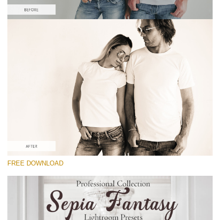
โปรดเลือก
Free Sepia Lightroom Preset #5
Sepia Fantasy
(60 Lr Presets)
Matte Complete
(130 Lr Presets)
Entire Collection
FREE DOWNLOAD
(2067 Lr Presets)
ดาวน์โหลดฟรี