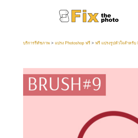
บริการรีทัชภาพ
>
แปรง Photoshop ฟรี
>
ฟรี แปรงรูปหัวใจสำหรับ
ที่ตั้งไว
Lightroo
บริการ
คอลเลคชั
หน้า LR 
พรีเซ็ตข
คอลเลก
บริกา