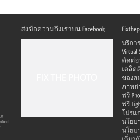
ส่งข้อความถึงเราบน Facebook
Fixthe
บริการ
Virtual 
ตัดต่
เคล็ดล
ของส
ภาพถ่
ฟรี Pho
ฟรี Lig
โปรแก
ur
นโยบา
ified
r
นโยบาย
เกี่ยว