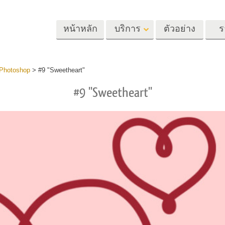
หน้าหลัก
บริการ
ตัวอย่าง
ร
Lightroom
Photoshop
Templat
 Photoshop
>
#9 "Sweetheart"
#9 "Sweetheart"
้ล่วงหน้า
Photoshop Actions
แม่แบบ
m
แปรง Photoshop
เทมเพลตการตลา
รีทัชภาพศีรษะ
การรีทธนัสปา
บริการรีทัชภาพเ
นที่ตั้งไว้ล่วง
โอเวอร์เลย์ Photoshop
การ์ดวันวาเลนไทน
ทั้งชุด
Photoshop Textures
คำเชิญงานแต่งงา
้อเสนอที่ดีที่สุด
Ps Actions คอลเลกชัน
คำเชิญวันเกิดของ
ชันมือถือ
ทั้งหมด
Ps ซ้อนทับคอลเลกชัน
รแก้ไขภาพงาน
โมเดลเสื้อผ้าที่สร้างโดย AI
การจัดการรูปภ
ทั้งหมด
แต่งงาน