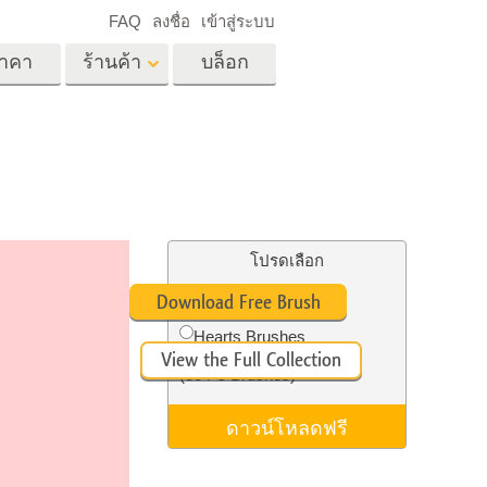
FAQ
ลงชื่อ
เข้าสู่ระบบ
าคา
ร้านค้า
บล็อก
es
Video
LUT มืออาชีพ
ด
โอเวอร์เลย์วิดีโอ
ด็ก
บริการแก้ไขรูปภาพ
อสังหาริมทรัพย์
์
โปรดเลือก
น
Free Ps Brush #9
Download Free Brush
เด็ก
Hearts Brushes
View the Full Collection
าพ
ถ่ายรูปเป็นบริการ
(30 Ps Brushes)
ดาวน์โหลดฟรี