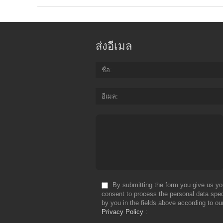
ส่งอีเมล
ชื่อ
อีเมล
By submitting the form you give us yo
consent to process the personal data spec
by you in the fields above according to ou
Privacy Policy