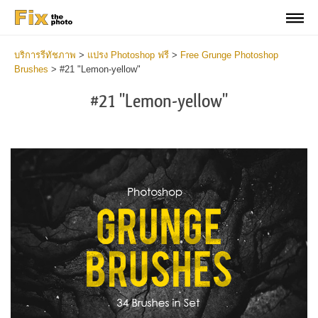
บริการรีทัชภาพ
>
แปรง Photoshop ฟรี
>
Free Grunge Photoshop
Brushes
>
#21 "Lemon-yellow"
#21 "Lemon-yellow"
C
li
S
at
y
the
f
but
t
an
a
rec
b
Fre
t
Gr
G
Br
P
wit
B
2
b
min
m
Wri
b