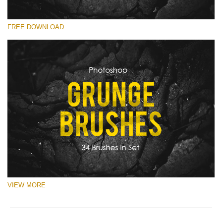
you
o
val
e
โปรดเลือก
ema
r
FREE DOWNLOAD
Free Ps Brush #21
add
a
an
p
Old Grunge
you
S
firs
a
(34 Ps Brushes)
na
b
an
p
ดาวน์โหลดฟรี
rec
w
the
o
filt
c
fre
of
cha
VIEW MORE