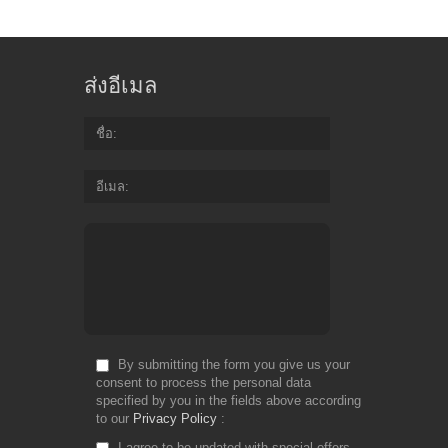
ส่งอีเมล
ชื่อ
อีเมล
By submitting the form you give us your
consent to process the personal data
specified by you in the fields above according
to our
Privacy Policy
I agree to be updated with special offers