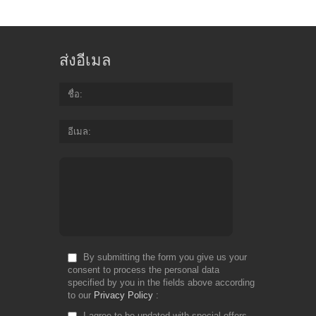
ส่งอีเมล
ชื่อ
อีเมล
By submitting the form you give us your
consent to process the personal data
specified by you in the fields above according
to our
Privacy Policy
I agree to be updated with special offers