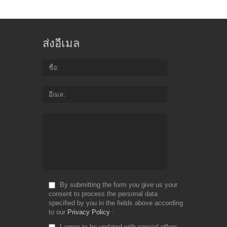
ส่งอีเมล
ชื่อ
อีเมล
By submitting the form you give us your
consent to process the personal data
specified by you in the fields above according
to our
Privacy Policy
I agree to be updated with special offers