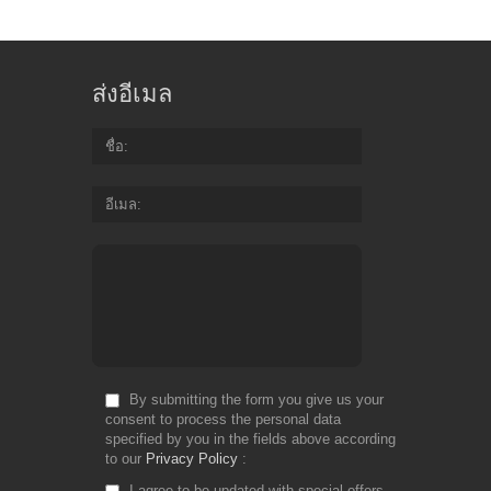
ส่งอีเมล
ชื่อ
อีเมล
By submitting the form you give us your
consent to process the personal data
specified by you in the fields above according
to our
Privacy Policy
I agree to be updated with special offers