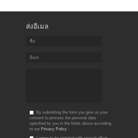
ส่งอีเมล
ชื่อ
อีเมล
By submitting the form you give us your
consent to process the personal data
specified by you in the fields above according
to our
Privacy Policy
I agree to be updated with special offers