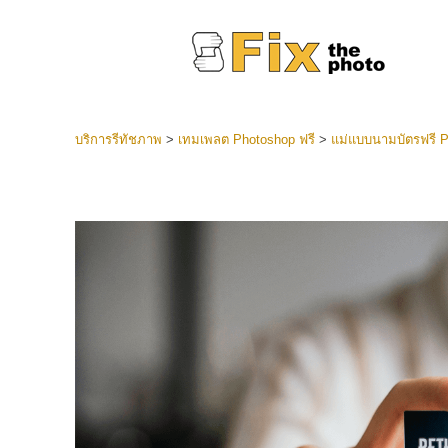
บริการรีทัชภาพ
>
เทมเพลต Photoshop ฟรี
>
แม่แบบนามบัตรฟรี 
ที่ตั้งไว
Lightroo
บริการ
คอลเลคชั
หน้า LR 
พรีเซ็ตข
คอลเลก
บริกา