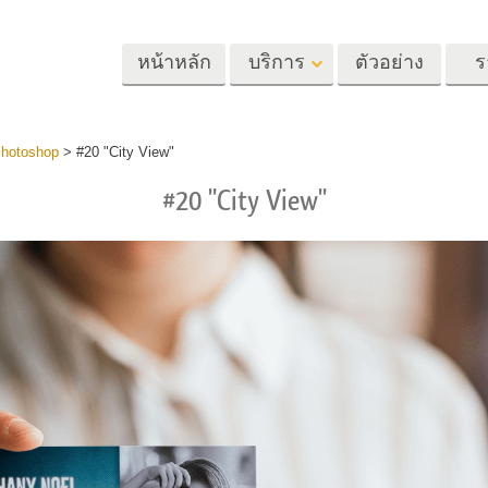
หน้าหลัก
บริการ
ตัวอย่าง
ร
Lightroom
Photoshop
Templat
Photoshop
>
#20 "City View"
#20 "City View"
้ล่วงหน้า
Photoshop Actions
แม่แบบ
m
แปรง Photoshop
เทมเพลตการตลา
รีทัชภาพศีรษะ
การรีทธนัสปา
บริการรีทัชภาพเ
นที่ตั้งไว้ล่วง
โอเวอร์เลย์ Photoshop
การ์ดวันวาเลนไทน
ทั้งชุด
Photoshop Textures
คำเชิญงานแต่งงา
้อเสนอที่ดีที่สุด
Ps Actions คอลเลกชัน
คำเชิญวันเกิดของ
ชันมือถือ
ทั้งหมด
Ps ซ้อนทับคอลเลกชัน
รแก้ไขภาพงาน
โมเดลเสื้อผ้าที่สร้างโดย AI
การจัดการรูปภ
ทั้งหมด
แต่งงาน