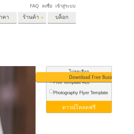
FAQ
ลงชื่อ
เข้าสู่ระบบ
าคา
ร้านค้า
บล็อก
es
Video
LUT มืออาชีพ
ด
โอเวอร์เลย์วิดีโอ
ด็ก
บริการแก้ไขรูปภาพ
อสังหาริมทรัพย์
์
โปรดเลือก
Download Free Business Card
น
Free Template #20
เด็ก
Photography Flyer Template
าพ
ถ่ายรูปเป็นบริการ
ดาวน์โหลดฟรี