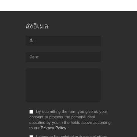
ส่งอีเมล
ชื่อ
อีเมล
By submitting the form you give us your
consent to process the personal data
specified by you in the fields above according
to our
Privacy Policy
I agree to be updated with special offers