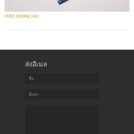
mi
Wr
FREE DOWNLOAD
yo
va
em
ad
an
โปรดเลือก
yo
Free Template #21
fir
n
ส่งอีเมล
an
ดาวน์โหลดฟรี
re
th
ชื่อ
te
Quantity of templates:
1 template
fr
of
อีเมล
Type:
price list
ch
Color:
white, blue
Design:
real estate photography, colourful, vertical
Do
Fr