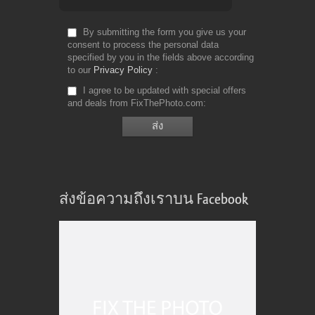
Te
By submitting the form you give us your
consent to process the personal data
specified by you in the fields above according
to our
Privacy Policy
I agree to be updated with special offers
and deals from FixThePhoto.com
ส่งข้อความถึงเราบน Facebook