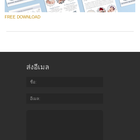
yo
va
FREE DOWNLOAD
em
ad
an
yo
fir
โปรดเลือก
n
Free Template #20
an
re
ส่งอีเมล
th
ดาวน์โหลดฟรี
te
fr
ชื่อ
of
Quantity of templates:
1 template
ch
อีเมล
Type:
price list
Color:
white, gray
Do
Design:
classic, newborn photography, vertical
Fr
Te