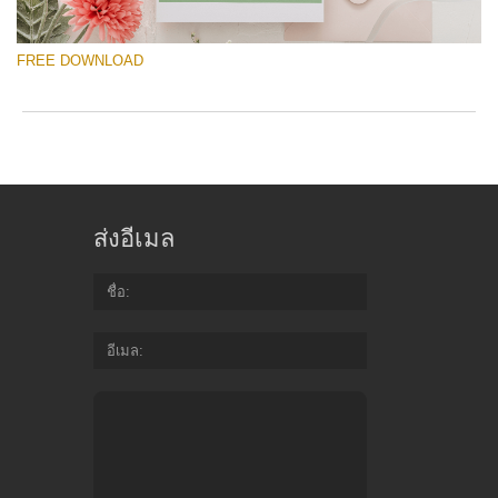
Wr
yo
FREE DOWNLOAD
va
em
ad
an
yo
โปรดเลือก
fir
Free Template #16
n
an
ส่งอีเมล
re
ดาวน์โหลดฟรี
th
te
ชื่อ
fr
Quantity of templates:
1 template
of
ch
อีเมล
Type:
price guide
Color:
white, green
Do
Design:
family photography, vertical
Fr
Te