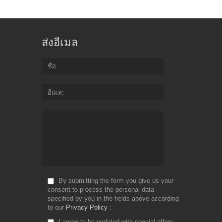
ส่งอีเมล
ชื่อ
อีเมล
By submitting the form you give us your
consent to process the personal data
specified by you in the fields above according
to our
Privacy Policy
I agree to be updated with special offers