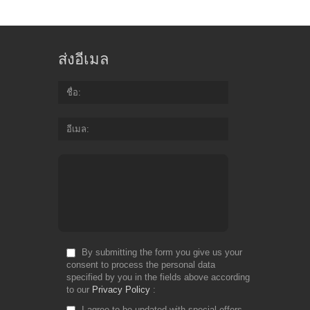
ส่งอีเมล
ชื่อ
อีเมล
By submitting the form you give us your
consent to process the personal data
specified by you in the fields above according
to our
Privacy Policy
I agree to be updated with special offers