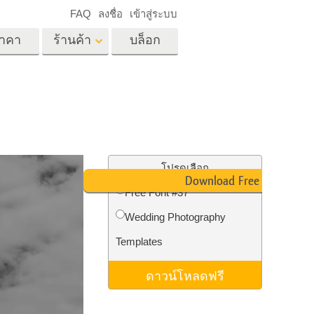
FAQ
ลงชื่อ
เข้าสู่ระบบ
าคา
ร้านค้า
บล็อก
es
Video
LUT มืออาชีพ
ด
โอเวอร์เลย์วิดีโอ
ด็ก
บริการแก้ไขรูปภาพ
อสังหาริมทรัพย์
์
โปรดเลือก
Download Free Font
น
Free Font #37
เด็ก
Wedding Photography
าพ
ถ่ายรูปเป็นบริการ
Templates
ดาวน์โหลดฟรี