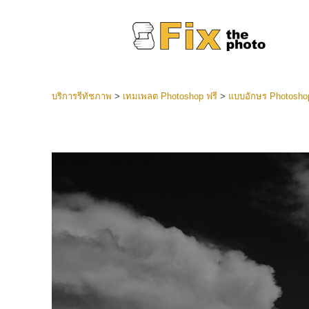
บริการรีทัชภาพ
>
เทมเพลต Photoshop ฟรี
>
แบบอักษร Photoshop
ที่ตั้งไว
Lightroo
บริการ
คอลเลคชั
หน้า LR 
พรีเซ็ตข
คอลเลก
บริกา