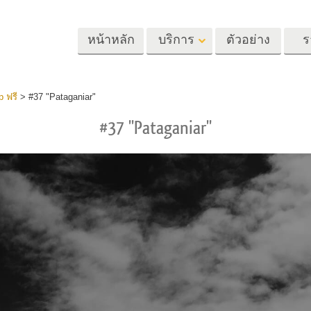
หน้าหลัก
บริการ
ตัวอย่าง
ร
Lightroom
Photoshop
Templat
 ฟรี
>
#37 "Pataganiar"
#37 "Pataganiar"
้ล่วงหน้า
Photoshop Actions
แม่แบบ
m
แปรง Photoshop
เทมเพลตการตลา
รีทัชภาพศีรษะ
การรีทธนัสปา
บริการรีทัชภาพเ
นที่ตั้งไว้ล่วง
โอเวอร์เลย์ Photoshop
การ์ดวันวาเลนไทน
ทั้งชุด
Photoshop Textures
คำเชิญงานแต่งงา
้อเสนอที่ดีที่สุด
Ps Actions คอลเลกชัน
คำเชิญวันเกิดของ
ชันมือถือ
ทั้งหมด
Ps ซ้อนทับคอลเลกชัน
รแก้ไขภาพงาน
โมเดลเสื้อผ้าที่สร้างโดย AI
การจัดการรูปภ
ทั้งหมด
แต่งงาน