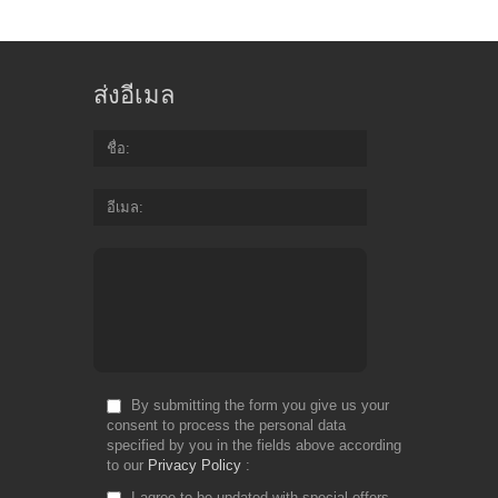
ส่งอีเมล
ชื่อ
อีเมล
By submitting the form you give us your
consent to process the personal data
specified by you in the fields above according
to our
Privacy Policy
I agree to be updated with special offers