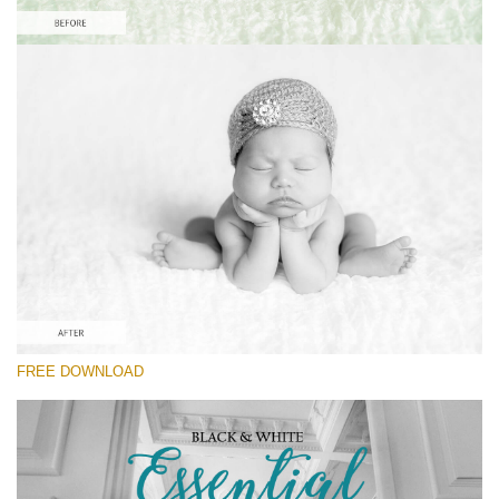
โปรดเลือก
Free Newborn Preset #7
Black&White Essential
(70 Lr Presets)
Wedding Collection
(400 Lr Presets)
Must-Have Collection
FREE DOWNLOAD
(1432 Lr Presets)
ดาวน์โหลดฟรี