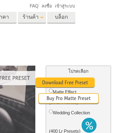
FAQ
ลงชื่อ
เข้าสู่ระบบ
าคา
ร้านค้า
บล็อก
es
Video
LUT มืออาชีพ
ด
โอเวอร์เลย์วิดีโอ
ด็ก
บริการแก้ไขรูปภาพ
อสังหาริมทรัพย์
์
โปรดเลือก
น
Free Matte Preset #9
Download Free Preset
เด็ก
Matte Effect
Buy Pro Matte Preset
าพ
ถ่ายรูปเป็นบริการ
(30 Lr Presets)
Wedding Collection
(400 Lr Presets)