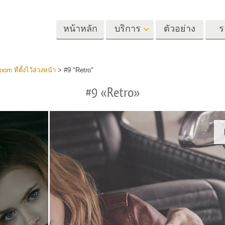
หน้าหลัก
บริการ
ตัวอย่าง
ร
Lightroom
Photoshop
Templat
om ที่ตั้งไว้ล่วงหน้า
>
#9 "Retro"
#9 «Retro»
้ล่วงหน้า
Photoshop Actions
แม่แบบ
m
แปรง Photoshop
เทมเพลตการตลา
รีทัชภาพศีรษะ
การรีทธนัสปา
บริการรีทัชภาพเ
นที่ตั้งไว้ล่วง
โอเวอร์เลย์ Photoshop
การ์ดวันวาเลนไทน
ทั้งชุด
Photoshop Textures
คำเชิญงานแต่งงา
้อเสนอที่ดีที่สุด
Ps Actions คอลเลกชัน
คำเชิญวันเกิดของ
ชันมือถือ
ทั้งหมด
Ps ซ้อนทับคอลเลกชัน
รแก้ไขภาพงาน
โมเดลเสื้อผ้าที่สร้างโดย AI
การจัดการรูปภ
ทั้งหมด
แต่งงาน