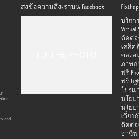
ส่งข้อความถึงเราบน Facebook
Fixthe
บริการ
Virtual 
ตัดต่
เคล็ดล
ของส
ภาพถ่
ฟรี Pho
ฟรี Lig
โปรแก
ur
นโยบา
ified
r
นโยบาย
เกี่ยว
ers and
ติดต่อ
อาชีพ