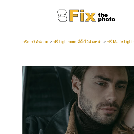
บริการรีทัชภาพ
>
ฟรี Lightroom ที่ตั้งไว้ล่วงหน้า
>
ฟรี Matte Lightro
ที่ตั้งไว
Lightroo
บริการ
คอลเลคชั
หน้า LR 
พรีเซ็ตข
คอลเลก
บริกา