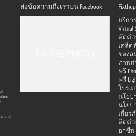
ส่งข้อความถึงเราบน Facebook
Fixthe
บริการ
Virtual 
ตัดต่
เคล็ดล
ของส
ภาพถ่
ฟรี Pho
ฟรี Lig
โปรแก
ur
นโยบา
ified
r
นโยบาย
เกี่ยว
ers and
ติดต่อ
อาชีพ