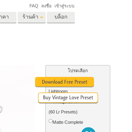
FAQ
ลงชื่อ
เข้าสู่ระบบ
าคา
ร้านค้า
บล็อก
es
Video
LUT มืออาชีพ
ด
โอเวอร์เลย์วิดีโอ
ด็ก
บริการแก้ไขรูปภาพ
อสังหาริมทรัพย์
์
โปรดเลือก
น
#10 Preset Vintage
Download Free Preset
เด็ก
Lightroom
Buy Vintage Love Preset
าพ
ถ่ายรูปเป็นบริการ
Vintage Love
(60 Lr Presets)
Matte Complete