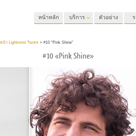
หน้าหลัก
บริการ
ตัวอย่าง
ร
Lightroom
Photoshop
Templat
่วงหน้า Lightroom วินเทจ
>
#10 "Pink Shine"
#10 «Pink Shine»
้ล่วงหน้า
Photoshop Actions
แม่แบบ
m
แปรง Photoshop
เทมเพลตการตลา
รีทัชภาพศีรษะ
การรีทธนัสปา
บริการรีทัชภาพเ
นที่ตั้งไว้ล่วง
โอเวอร์เลย์ Photoshop
การ์ดวันวาเลนไทน
ทั้งชุด
Photoshop Textures
คำเชิญงานแต่งงา
้อเสนอที่ดีที่สุด
Ps Actions คอลเลกชัน
คำเชิญวันเกิดของ
ชันมือถือ
ทั้งหมด
Ps ซ้อนทับคอลเลกชัน
รแก้ไขภาพงาน
โมเดลเสื้อผ้าที่สร้างโดย AI
การจัดการรูปภ
ทั้งหมด
แต่งงาน