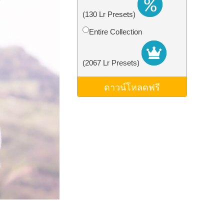
ม AI
Video Editing Services
(130 Lr Presets)
Entire Collection
(2067 Lr Presets)
ดาวน์โหลดฟรี