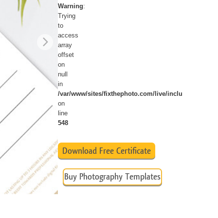
Warning
:
ม AI
Video Editing Services
Trying
to
access
array
offset
on
null
in
/var/www/sites/fixthephoto.com/live/includes/funct
on
line
548
Download Free Certificate
Buy Photography Templates