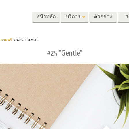
หน้าหลัก
บริการ
ตัวอย่าง
ร
Lightroom
Photoshop
Templat
ยภาพฟรี
>
#25 "Gentle"
#25 "Gentle"
้ล่วงหน้า
Photoshop Actions
แม่แบบ
m
แปรง Photoshop
เทมเพลตการตลา
รีทัชภาพศีรษะ
การรีทธนัสปา
บริการรีทัชภาพเ
นที่ตั้งไว้ล่วง
โอเวอร์เลย์ Photoshop
การ์ดวันวาเลนไทน
ทั้งชุด
Photoshop Textures
คำเชิญงานแต่งงา
้อเสนอที่ดีที่สุด
Ps Actions คอลเลกชัน
คำเชิญวันเกิดของ
ชันมือถือ
ทั้งหมด
Ps ซ้อนทับคอลเลกชัน
รแก้ไขภาพงาน
โมเดลเสื้อผ้าที่สร้างโดย AI
การจัดการรูปภ
ทั้งหมด
แต่งงาน