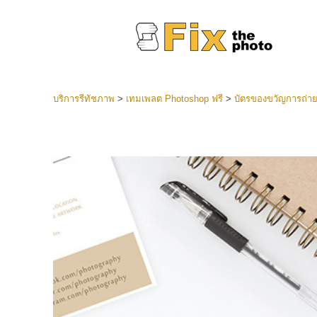
บริการรีทัชภาพ
>
เทมเพลต Photoshop ฟรี
>
บัตรของขวัญการถ่า
ที่ตั้งไว
Lightroo
บริการ
คอลเลคชั
หน้า LR 
พรีเซ็ตข
คอลเลก
บริกา