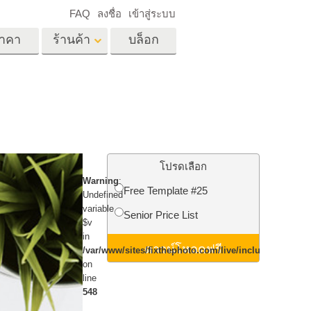
FAQ
ลงชื่อ
เข้าสู่ระบบ
าคา
ร้านค้า
บล็อก
es
Video
LUT มืออาชีพ
ด
โอเวอร์เลย์วิดีโอ
ด็ก
บริการแก้ไขรูปภาพ
อสังหาริมทรัพย์
์
โปรดเลือก
Warning
:
น
Free Template #25
Undefined
เด็ก
variable
Senior Price List
$v
าพ
ถ่ายรูปเป็นบริการ
in
ดาวน์โหลดฟรี
/var/www/sites/fixthephoto.com/live/includes/funct
on
line
548