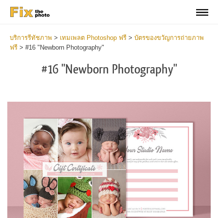
บริการรีทัชภาพ
>
เทมเพลต Photoshop ฟรี
>
บัตรของขวัญการถ่ายภาพ
ฟรี
>
#16 "Newborn Photography"
#16 "Newborn Photography"
Wa
Und
var
$v
in
/va
on
line
54
Wa
Try