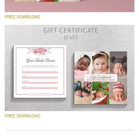
to
ac
arr
FREE DOWNLOAD
off
on
null
in
โปรดเลือก
/va
on
Free Template #16
line
Wedding Photography Templates
54
ดาวน์โหลดฟรี
FREE DOWNLOAD