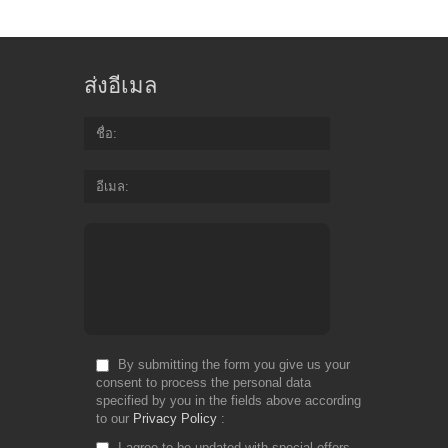
ส่งอีเมล
ชื่อ
อีเมล
By submitting the form you give us your
consent to process the personal data
specified by you in the fields above according
to our
Privacy Policy
I agree to be updated with special offers