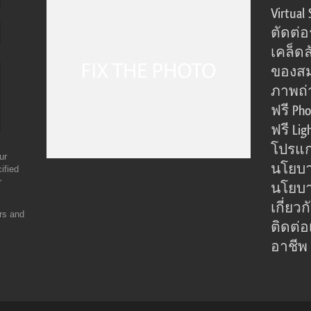
Virtual 
ตัดต่
เคล็ดล
ของส
ภาพถ่
ฟรี Pho
ฟรี Lig
โปรแก
ur
นโยบา
ified
r
นโยบาย
เกี่ยว
ers and
ติดต่อ
อาชีพ