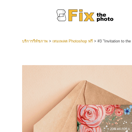
บริการรีทัชภาพ
>
เทมเพลต Photoshop ฟรี
>
#3 "Invitation to t
ที่ตั้งไว
Lightroo
บริการ
คอลเลคชั
หน้า LR 
พรีเซ็ตข
คอลเลก
บริกา