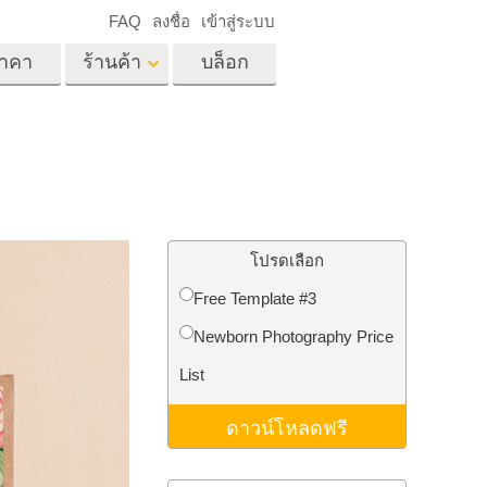
FAQ
ลงชื่อ
เข้าสู่ระบบ
าคา
ร้านค้า
บล็อก
es
Video
LUT มืออาชีพ
ด
โอเวอร์เลย์วิดีโอ
ด็ก
บริการแก้ไขรูปภาพ
อสังหาริมทรัพย์
์
โปรดเลือก
น
Free Template #3
เด็ก
Newborn Photography Price
าพ
ถ่ายรูปเป็นบริการ
List
ดาวน์โหลดฟรี