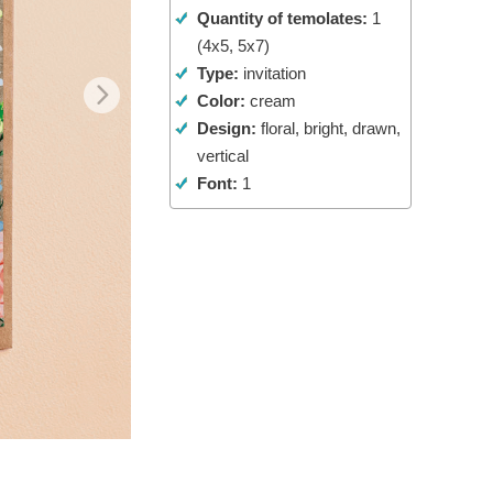
Quantity of temolates:
1
ม AI
Video Editing Services
(4x5, 5x7)
Type:
invitation
Color:
cream
Design:
floral, bright, drawn,
vertical
Font:
1