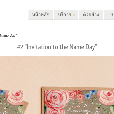
หน้าหลัก
บริการ
ตัวอย่าง
ร
Lightroom
Photoshop
Templat
he Name Day"
#2 "Invitation to the Name Day"
้ล่วงหน้า
Photoshop Actions
แม่แบบ
m
แปรง Photoshop
เทมเพลตการตลา
รีทัชภาพศีรษะ
การรีทธนัสปา
บริการรีทัชภาพเ
นที่ตั้งไว้ล่วง
โอเวอร์เลย์ Photoshop
การ์ดวันวาเลนไทน
ทั้งชุด
Photoshop Textures
คำเชิญงานแต่งงา
้อเสนอที่ดีที่สุด
Ps Actions คอลเลกชัน
คำเชิญวันเกิดของ
ชันมือถือ
ทั้งหมด
Ps ซ้อนทับคอลเลกชัน
รแก้ไขภาพงาน
โมเดลเสื้อผ้าที่สร้างโดย AI
การจัดการรูปภ
ทั้งหมด
แต่งงาน