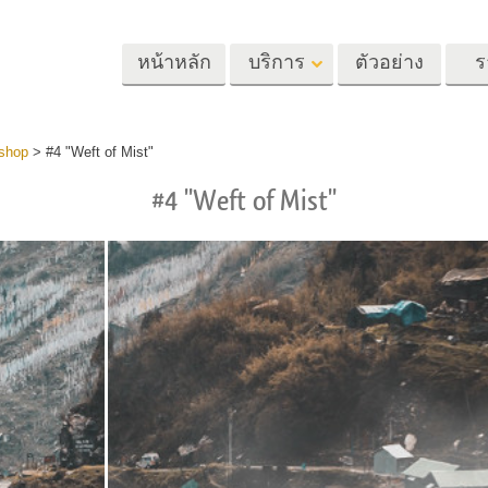
หน้าหลัก
บริการ
ตัวอย่าง
ร
Lightroom
Photoshop
Templat
shop
>
#4 "Weft of Mist"
#4 "Weft of Mist"
้ล่วงหน้า
Photoshop Actions
แม่แบบ
m
แปรง Photoshop
เทมเพลตการตลา
รีทัชภาพศีรษะ
การรีทธนัสปา
บริการรีทัชภาพเ
นที่ตั้งไว้ล่วง
โอเวอร์เลย์ Photoshop
การ์ดวันวาเลนไทน
ทั้งชุด
Photoshop Textures
คำเชิญงานแต่งงา
้อเสนอที่ดีที่สุด
Ps Actions คอลเลกชัน
คำเชิญวันเกิดของ
ชันมือถือ
ทั้งหมด
Ps ซ้อนทับคอลเลกชัน
รแก้ไขภาพงาน
โมเดลเสื้อผ้าที่สร้างโดย AI
การจัดการรูปภ
ทั้งหมด
แต่งงาน