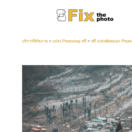
บริการรีทัชภาพ
>
แปรง Photoshop ฟรี
>
ฟรี แปรงตัดหมอก Photo
ที่ตั้งไว
Lightroo
บริการ
คอลเลคชั
หน้า LR 
พรีเซ็ตข
คอลเลก
บริกา