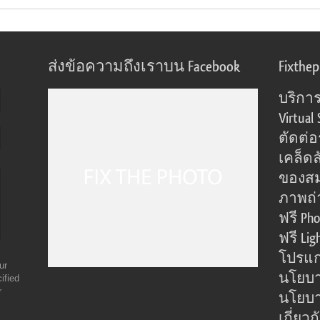
ส่งข้อความถึงเราบน Facebook
Fixthe
บริการ
Virtual 
ตัดต่
เคล็ดล
ของส
ภาพถ่
ฟรี Pho
ฟรี Lig
โปรแก
ur
นโยบา
ified
r
นโยบาย
เกี่ยว