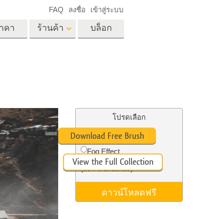
FAQ
ลงชื่อ
เข้าสู่ระบบ
าคา
ร้านค้า
บล็อก
es
Video
LUT มืออาชีพ
ด
โอเวอร์เลย์วิดีโอ
ด็ก
บริการแก้ไขรูปภาพ
อสังหาริมทรัพย์
์
โปรดเลือก
น
Free Ps Brush #4
Download Free Brush
เด็ก
Fog Effect
View the Full Collection
าพ
ถ่ายรูปเป็นบริการ
(30 Ps Brushes)
ดาวน์โหลดฟรี