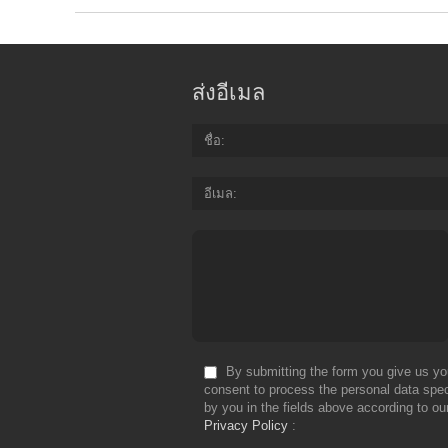
ส่งอีเมล
ชื่อ
อีเมล
By submitting the form you give us yo
consent to process the personal data spec
by you in the fields above according to ou
Privacy Policy