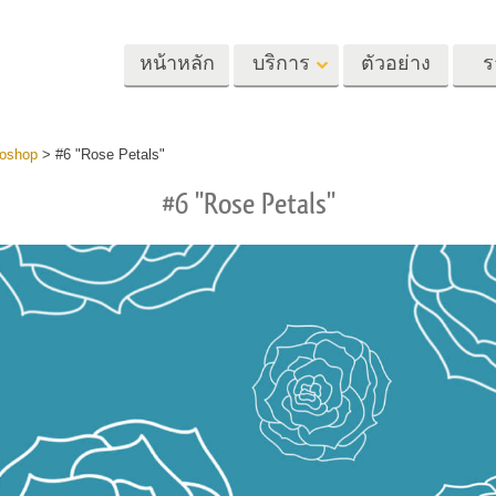
หน้าหลัก
บริการ
ตัวอย่าง
ร
Lightroom
Photoshop
Templat
toshop
>
#6 "Rose Petals"
#6 "Rose Petals"
้ล่วงหน้า
Photoshop Actions
แม่แบบ
m
แปรง Photoshop
เทมเพลตการตลา
รีทัชภาพศีรษะ
การรีทธนัสปา
บริการรีทัชภาพเ
นที่ตั้งไว้ล่วง
โอเวอร์เลย์ Photoshop
การ์ดวันวาเลนไทน
ทั้งชุด
Photoshop Textures
คำเชิญงานแต่งงา
้อเสนอที่ดีที่สุด
Ps Actions คอลเลกชัน
คำเชิญวันเกิดของ
ชันมือถือ
ทั้งหมด
Ps ซ้อนทับคอลเลกชัน
รแก้ไขภาพงาน
โมเดลเสื้อผ้าที่สร้างโดย AI
การจัดการรูปภ
ทั้งหมด
แต่งงาน