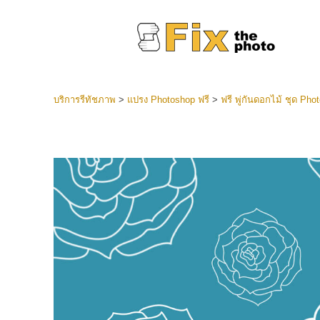
บริการรีทัชภาพ
>
แปรง Photoshop ฟรี
>
ฟรี พู่กันดอกไม้ ชุด Pho
ที่ตั้งไว
Lightroo
บริการ
คอลเลคชั
หน้า LR 
พรีเซ็ตข
คอลเลก
บริกา