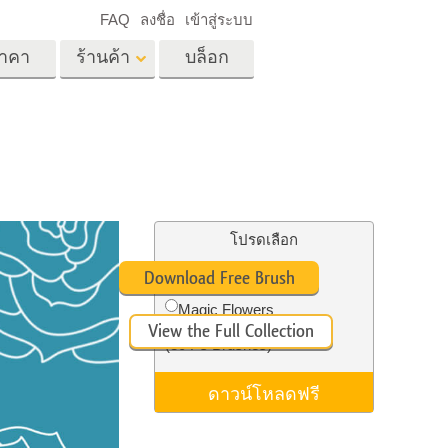
FAQ
ลงชื่อ
เข้าสู่ระบบ
าคา
ร้านค้า
บล็อก
es
Video
LUT มืออาชีพ
ด
โอเวอร์เลย์วิดีโอ
ด็ก
บริการแก้ไขรูปภาพ
อสังหาริมทรัพย์
์
โปรดเลือก
น
Free Ps Brush #6
Download Free Brush
เด็ก
Magic Flowers
View the Full Collection
าพ
ถ่ายรูปเป็นบริการ
(30 Ps Brushes)
ดาวน์โหลดฟรี