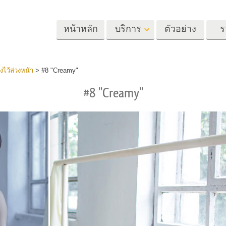
หน้าหลัก
บริการ
ตัวอย่าง
ร
Lightroom
Photoshop
Templat
งไว้ล่วงหน้า
>
#8 "Creamy"
#8 "Creamy"
้ล่วงหน้า
Photoshop Actions
แม่แบบ
m
แปรง Photoshop
เทมเพลตการตลา
รีทัชภาพศีรษะ
การรีทธนัสปา
บริการรีทัชภาพเ
นที่ตั้งไว้ล่วง
โอเวอร์เลย์ Photoshop
การ์ดวันวาเลนไทน
ทั้งชุด
Photoshop Textures
คำเชิญงานแต่งงา
้อเสนอที่ดีที่สุด
Ps Actions คอลเลกชัน
คำเชิญวันเกิดของ
ชันมือถือ
ทั้งหมด
Ps ซ้อนทับคอลเลกชัน
รแก้ไขภาพงาน
โมเดลเสื้อผ้าที่สร้างโดย AI
การจัดการรูปภ
ทั้งหมด
แต่งงาน