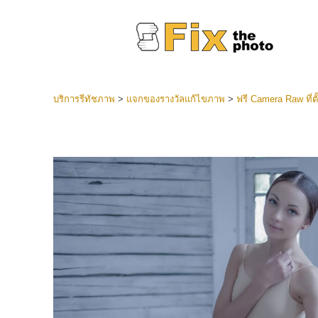
บริการรีทัชภาพ
>
แจกของรางวัลแก้ไขภาพ
>
ฟรี Camera Raw ที่ตั้
ที่ตั้งไว
Lightroo
บริการ
คอลเลคชั
หน้า LR 
พรีเซ็ตข
คอลเลก
บริกา