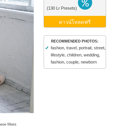
ม AI
Video Editing Services
(130 Lr Presets)
ดาวน์โหลดฟรี
RECOMMENDED PHOTOS:
fashion, travel, portrait, street,
lifestyle, children, wedding,
fashion, couple, newborn
se filters