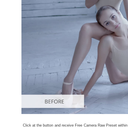
บริกา
Click at the button and receive Free Camera Raw Preset within 