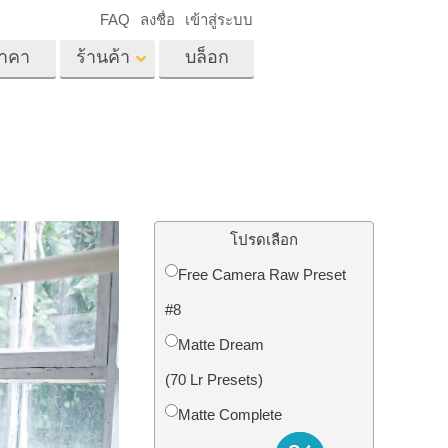
FAQ
ลงชื่อ
เข้าสู่ระบบ
าคา
ร้านค้า
บล็อก
es
Video
LUT มืออาชีพ
ด
โอเวอร์เลย์วิดีโอ
ด็ก
บริการแก้ไขรูปภาพ
อสังหาริมทรัพย์
์
โปรดเลือก
น
Free Camera Raw Preset
เด็ก
#8
าพ
ถ่ายรูปเป็นบริการ
Matte Dream
(70 Lr Presets)
Matte Complete