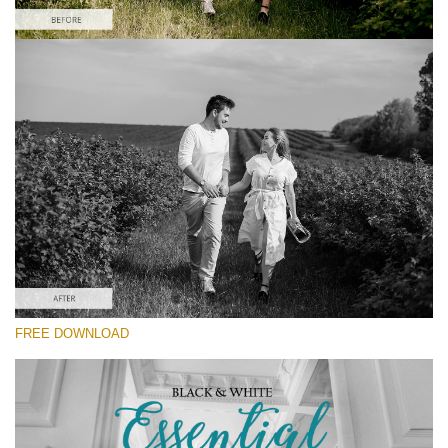
Wr
โปรดเลือก
yo
va
Free Camera Raw Preset #11
em
ad
Black&White Essential
an
yo
(70 Lr Presets)
fir
Entire Collection
n
an
re
th
(2067 Lr Presets)
fil
fr
ดาวน์โหลดฟรี
of
ch
FREE DOWNLOAD
Do
RECOMMENDED PHOTOS:
wedding, lifestyle, portrait, couple, fashion
Fr
Pr