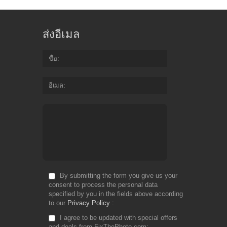
ส่งอีเมล
ชื่อ
อีเมล
By submitting the form you give us your
consent to process the personal data
specified by you in the fields above according
to our
Privacy Policy
I agree to be updated with special offers
and deals from FixThePhoto.com