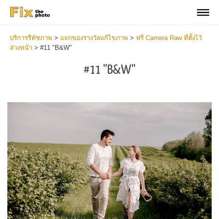
บริการรีทัชภาพ
>
แจกของรางวัลแก้ไขภาพ
>
ฟรี Camera Raw ที่ตั้งไว้
ล่วงหน้า
>
#11 "B&W"
#11 "B&W"
Cl
at
th
bu
an
re
Fr
Ca
R
Pr
wi
2
mi