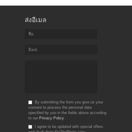
ส่งอีเมล
ชื่อ
อีเมล
By submitting the form you give us your
consent to process the personal data
specified by you in the fields above according
to our
Privacy Policy
I agree to be updated with special offers
and deals from FixThePhoto.com