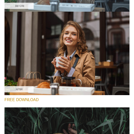
yo
โปรดเลือก
va
em
Free Aurora Preset #6
ad
an
Dark Film
yo
fir
(25 Lr Presets)
n
Must-Have Collection
an
re
th
fil
(1432 Lr Presets)
fr
of
ดาวน์โหลดฟรี
ch
Do
FREE DOWNLOAD
RECOMMENDED PHOTOS:
Fr
lifestyle, portrait, landscape, children, couple, wedding
Pr
photography