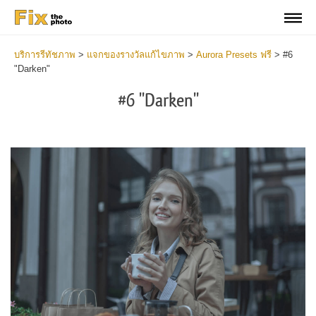
บริการรีทัชภาพ
>
แจกของรางวัลแก้ไขภาพ
>
Aurora Presets ฟรี
>
#6
"Darken"
#6 "Darken"
Cl
at
th
bu
an
re
Fr
Au
Pr
wi
2
mi
Wr