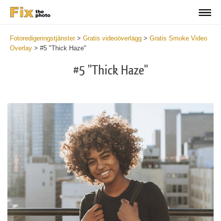
Fotoredigeringstjänster
>
Gratis videoöverlägg
>
Gratis Smoke Video
Overlay
>
#5 "Thick Haze"
#5 "Thick Haze"
Do
Fr
Ov