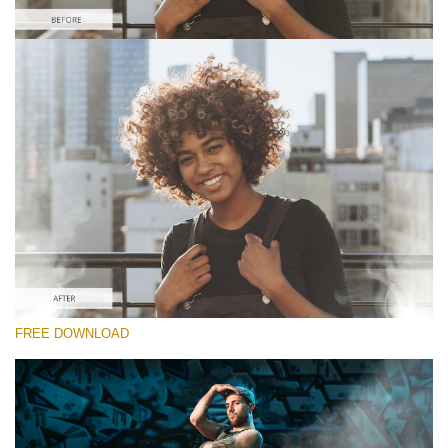
Please select
Free Video Overlay #5
Smoke Effect
Free download
FREE DOWNLOAD