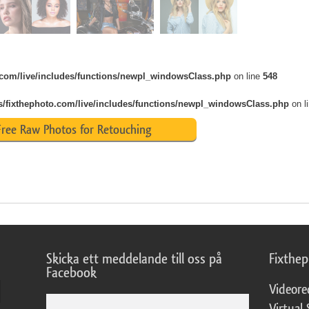
o.com/live/includes/functions/newpl_windowsClass.php
on line
548
s/fixthephoto.com/live/includes/functions/newpl_windowsClass.php
on l
ree Raw Photos for Retouching
Skicka ett meddelande till oss på
Fixthe
Facebook
Videore
Virtual 