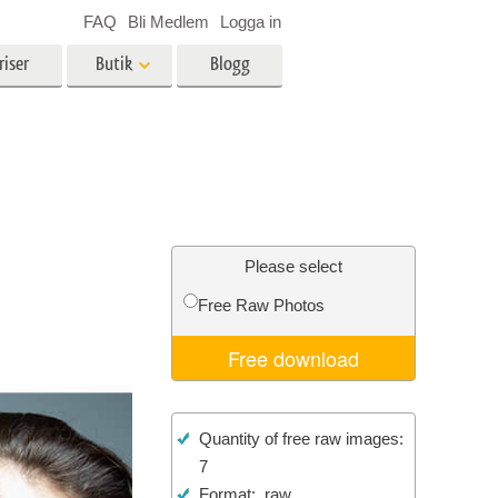
FAQ
Bli Medlem
Logga in
riser
Butik
Blogg
es
Video
LUT för videoredigering
r
Professionella videoöverlägg
ing
Fastighetsfotoredigering
Please select
Free Raw Photos
Free download
n
Foto restaurering
Quantity of free raw images:
7
Format: .raw