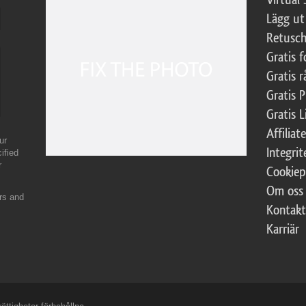
Lägg ut
Retusch
Gratis 
Gratis r
Gratis 
Gratis L
Affilia
ur
Integrit
ified
r
Cookiep
Om oss
ers and
Kontakt
Karriär