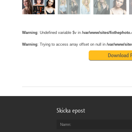
Warning
: Undefined variable $v in
/var/www/sites/fixthephot
Warning
: Trying to access array offset on null in
/var/www/site
Download F
Skicka epost
Namn