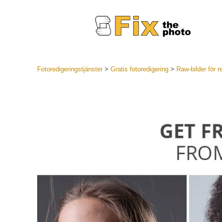
Fotoredigeringstjänster
>
Gratis fotoredigering
>
Raw-bilder för r
Lightroom
LR Preset
Portr
Best Deal
Mobila för
Redigeri