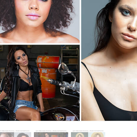
tfotoredigering
Fotoredigering av smycken
AI-träningsdata