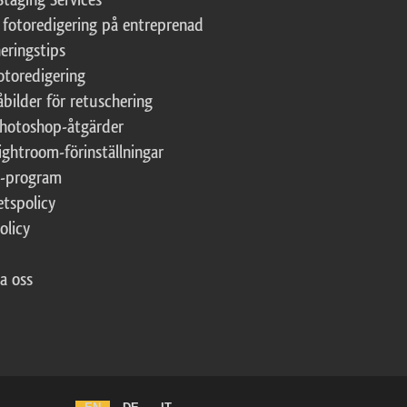
 fotoredigering på entreprenad
eringstips
fotoredigering
åbilder för retuschering
Photoshop-åtgärder
ightroom-förinställningar
te-program
etspolicy
olicy
a oss