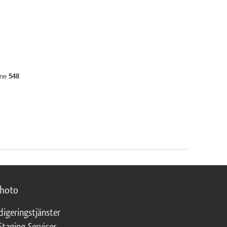
ine
548
photo
digeringstjänster
Staging Services