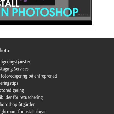
photo
digeringstjänster
Staging Services
 fotoredigering på entreprenad
eringstips
fotoredigering
åbilder för retuschering
Photoshop-åtgärder
ightroom-förinställningar