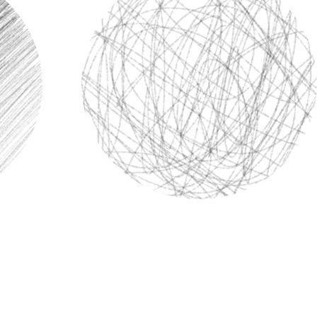
tfotoredigering
Fotoredigering av smycken
AI-träningsdata