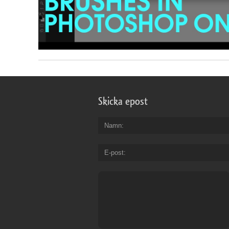
Skicka epost
Namn
E-post