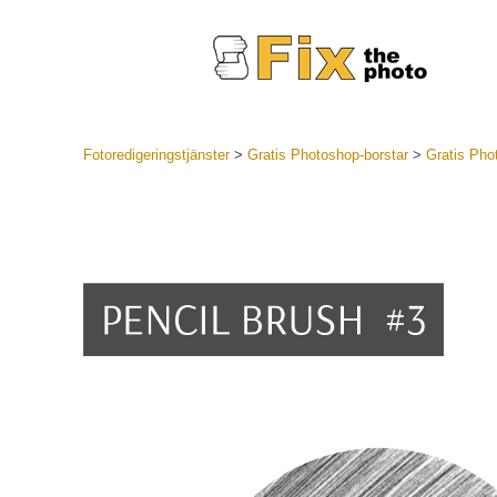
Fotoredigeringstjänster
>
Gratis Photoshop-borstar
>
Gratis Pho
Lightroom
LR Preset
Portr
Best Deal
Mobila för
Redigeri